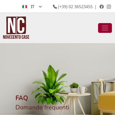
(+39) 02 36523455
|
FAQ
Domande frequenti